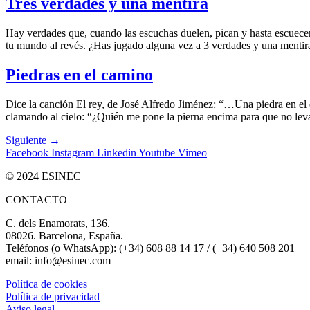
Tres verdades y una mentira
Hay verdades que, cuando las escuchas duelen, pican y hasta escuec
tu mundo al revés. ¿Has jugado alguna vez a 3 verdades y una mentir
Piedras en el camino
Dice la canción El rey, de José Alfredo Jiménez: “…Una piedra en el
clamando al cielo: “¿Quién me pone la pierna encima para que no lev
Siguiente
→
Facebook
Instagram
Linkedin
Youtube
Vimeo
© 2024 ESINEC
CONTACTO
C. dels Enamorats, 136.
08026. Barcelona, España.
Teléfonos (o WhatsApp): (+34) 608 88 14 17 / (+34) 640 508 201
email: info@esinec.com
Política de cookies
Política de privacidad
Aviso legal