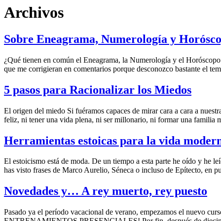
Archivos
Sobre Eneagrama, Numerología y Horósc
¿Qué tienen en común el Eneagrama, la Numerología y el Horóscopo*? 
que me corrigieran en comentarios porque desconozco bastante el tem
5 pasos para Racionalizar los Miedos
El origen del miedo Si fuéramos capaces de mirar cara a cara a nuestra 
feliz, ni tener una vida plena, ni ser millonario, ni formar una famil
Herramientas estoicas para la vida moder
El estoicismo está de moda. De un tiempo a esta parte he oído y he le
has visto frases de Marco Aurelio, Séneca o incluso de Epítecto, en 
Novedades y… A rey muerto, rey puesto
Pasado ya el período vacacional de verano, empezamos el nuevo c
ENTRENAMIENTOS PRESENCIALES! Por fin, después de diecinueve me