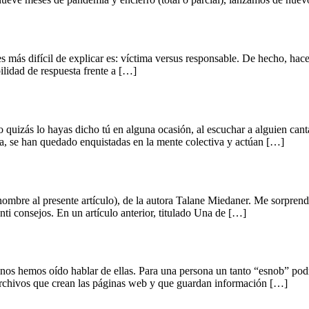
s más difícil de explicar es: víctima versus responsable. De hecho, ha
ilidad de respuesta frente a […]
uizás lo hayas dicho tú en alguna ocasión, al escuchar a alguien cant
a, se han quedado enquistadas en la mente colectiva y actúan […]
 nombre al presente artículo), de la autora Talane Miedaner. Me sorpren
nti consejos. En un artículo anterior, titulado Una de […]
 hemos oído hablar de ellas. Para una persona un tanto “esnob” podríamo
s archivos que crean las páginas web y que guardan información […]