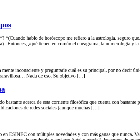
opos
*(Cuando hablo de horóscopo me refiero a la astrología, seguro que, l
a). Entonces, ¿qué tienen en común el eneagrama, la numerologia y la
mente inconsciente y preguntarle cuál es su principal, por no decir únic
ia maravillosa… Nada de eso. Su objetivo […]
na
ído bastante acerca de esta corriente filosófica que cuenta con bastante
publicaciones de redes sociales (aunque muchas […]
urso en ESINEC con múltiples novedades y con más ganas que nunca
ses de pandemia y encierro (total o parcial), lanzamos de nuevo 