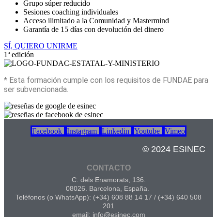
Grupo súper reducido
Sesiones coaching individuales
Acceso ilimitado a la Comunidad y Mastermind
Garantía de 15 días con devolución del dinero
SÍ, QUIERO UNIRME
1ª edición
* Esta formación cumple con los requisitos de FUNDAE para
ser subvencionada.
Facebook
Instagram
Linkedin
Youtube
Vimeo
© 2024 ESINEC
CONTACTO
C. dels Enamorats, 136.
08026. Barcelona, España.
Teléfonos (o WhatsApp): (+34) 608 88 14 17 / (+34) 640 508
201
email: info@esinec.com